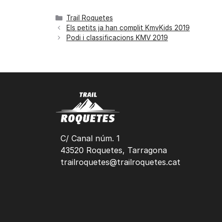
Trail Roquetes
Els petits ja han complit KmvKids 2019
Podi i classificacions KMV 2019
C/ Canal núm. 1
43520 Roquetes, Tarragona
trailroquetes@trailroquetes.cat