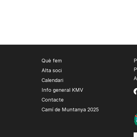
Què fem
P
P
Alta soci
A
Calendari
Info general KMV
Contacte
Camí de Muntanya 2025