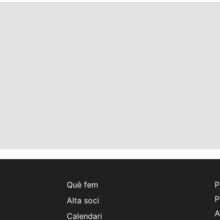
Què fem
P
P
Alta soci
A
Calendari