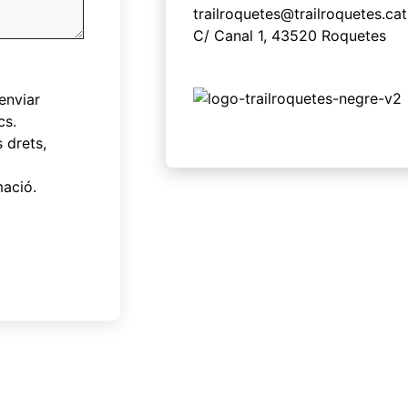
trailroquetes@trailroquetes.cat
C/ Canal 1, 43520 Roquetes
enviar
cs.
 drets,
mació.