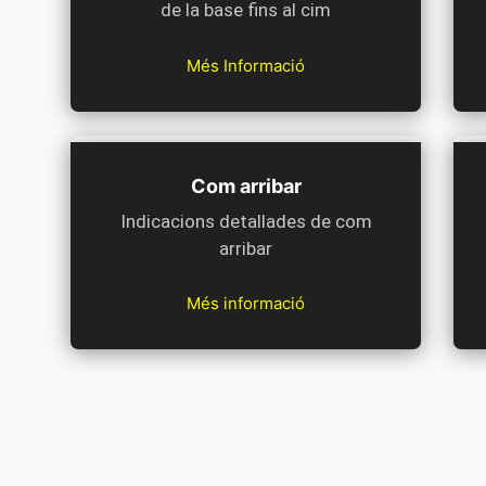
de la base fins al cim
Més Informació
Com arribar
Indicacions detallades de com
arribar
Més informació