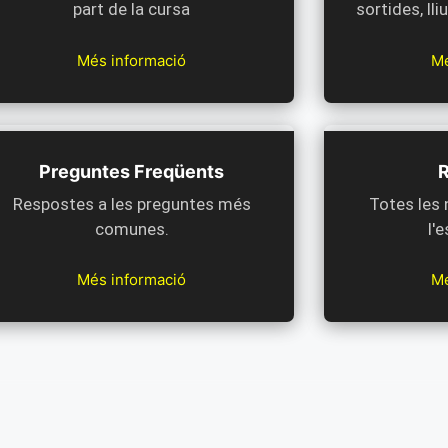
part de la cursa
sortides, ll
Més informació
Mé
Preguntes Freqüents
Respostes a les preguntes més
Totes les
comunes.
l'
Més informació
Mé