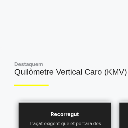
Destaquem
Quilòmetre Vertical Caro (KMV)
Recorregut
Traçat exigent que et portarà des