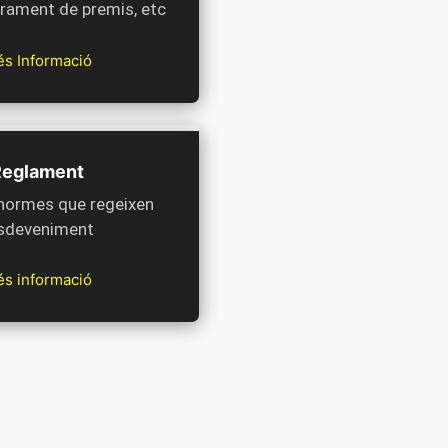
iurament de premis, etc
s Informació
Reglament
 normes que regeixen
esdeveniment
s informació