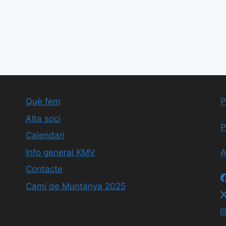
Què fem
P
Alta soci
P
Calendari
Info general KMV
A
Contacte
Camí de Muntanya 2025