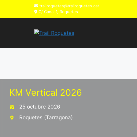
trailroquetes@trailroquetes.cat
C/ Canal 1, Roquetes
KM Vertical 2026
25 octubre 2026
Roquetes (Tarragona)