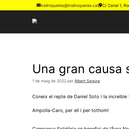
trailroquetes@trailroquetes.cat
C/ Canal 1, R
Una gran causa s
1 de maig de 2022
per
Albert Segura
Coneix el repte de Daniel Soto i la increible
Ampolla-Caro, per ell i per tothom!
Campanya Solidària en benefici de l’Àrea Ne