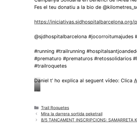
Fes el teu donatiu a la bio de @kilometres_so
https://iniciativas.sjdhospitalbarcelona.org
@sjdhospitalbarcelona #jocorroitumajudes #
#running #trailrunning #hospitalsantjoand
#prematuro #prematuros #retossolidarios #
#trailroquetes
Daniel t’ ho explica al seguent vídeo: Clica
h
t
t
Trail Roquetes
p
Mira la darrera sortida peketrail
s
8/5 TANCAMENT INSCRIPCIONS: SAMARRETA 
:
/
/