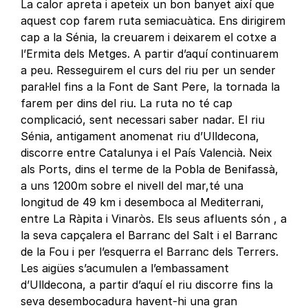
La calor apreta i apeteix un bon banyet així que
aquest cop farem ruta semiacuàtica. Ens dirigirem
cap a la Sénia, la creuarem i deixarem el cotxe a
l’Ermita dels Metges. A partir d’aquí continuarem
a peu. Resseguirem el curs del riu per un sender
paral·lel fins a la Font de Sant Pere, la tornada la
farem per dins del riu. La ruta no té cap
complicació, sent necessari saber nadar. El riu
Sénia, antigament anomenat riu d’Ulldecona,
discorre entre Catalunya i el País Valencià. Neix
als Ports, dins el terme de la Pobla de Benifassà,
a uns 1200m sobre el nivell del mar,té una
longitud de 49 km i desemboca al Mediterrani,
entre La Ràpita i Vinaròs. Els seus afluents són , a
la seva capçalera el Barranc del Salt i el Barranc
de la Fou i per l’esquerra el Barranc dels Terrers.
Les aigües s’acumulen a l’embassament
d’Ulldecona, a partir d’aquí el riu discorre fins la
seva desembocadura havent-hi una gran