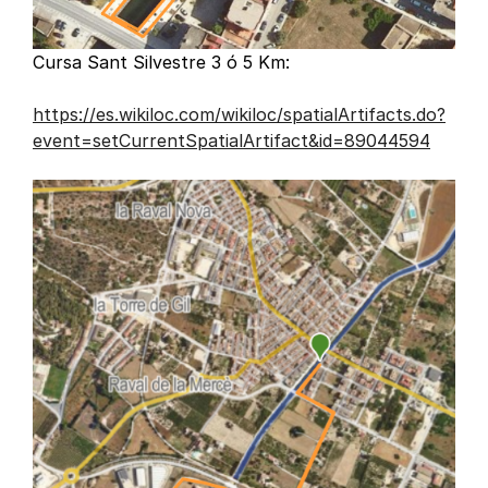
Cursa Sant Silvestre 3 ó 5 Km:
https://es.wikiloc.com/wikiloc/spatialArtifacts.do?
event=setCurrentSpatialArtifact&id=89044594