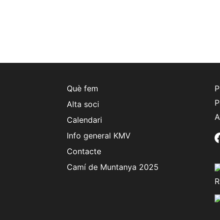
Què fem
P
P
Alta soci
A
Calendari
Info general KMV
Contacte
Camí de Muntanya 2025