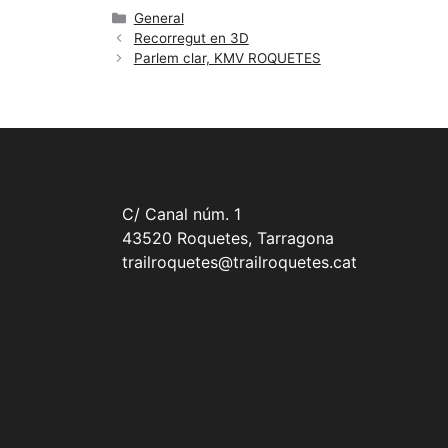
General
Recorregut en 3D
Parlem clar, KMV ROQUETES
C/ Canal núm. 1
43520 Roquetes, Tarragona
trailroquetes@trailroquetes.cat