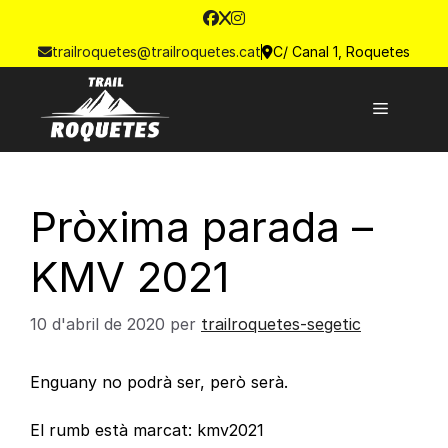
trailroquetes@trailroquetes.cat
C/ Canal 1, Roquetes
Pròxima parada –
KMV 2021
10 d'abril de 2020
per
trailroquetes-segetic
Enguany no podrà ser, però serà.
El rumb està marcat: kmv2021